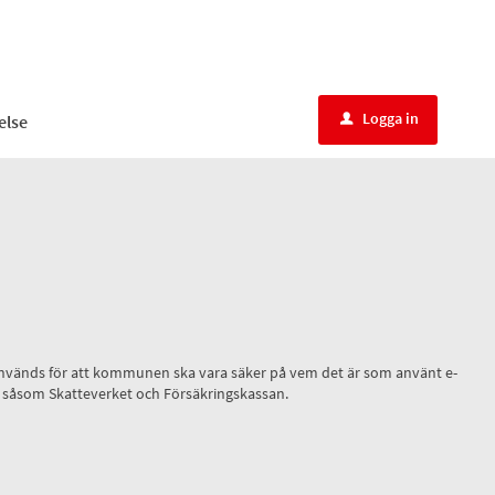
Logga in
else
u
ID, används för att kommunen ska vara säker på vem det är som använt e-
r, såsom Skatteverket och Försäkringskassan.