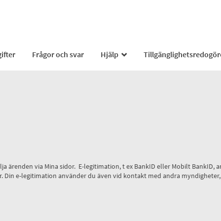
ifter
Frågor och svar
Hjälp
Tillgänglighetsredogör
_
 följa ärenden via Mina sidor. E-legitimation, t ex BankID eller Mobilt Bank
 sidor. Din e-legitimation använder du även vid kontakt med andra myndighete