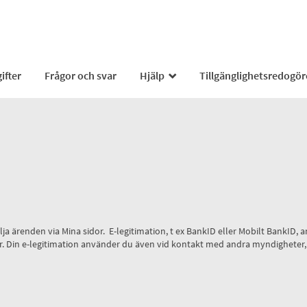
ifter
Frågor och svar
Hjälp
Tillgänglighetsredogör
_
 följa ärenden via Mina sidor. E-legitimation, t ex BankID eller Mobilt Bank
 sidor. Din e-legitimation använder du även vid kontakt med andra myndighete