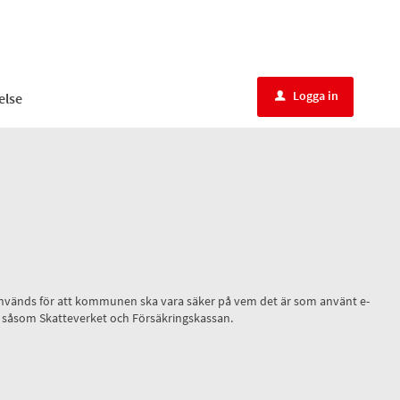
Logga in
else
u
ID, används för att kommunen ska vara säker på vem det är som använt e-
r, såsom Skatteverket och Försäkringskassan.