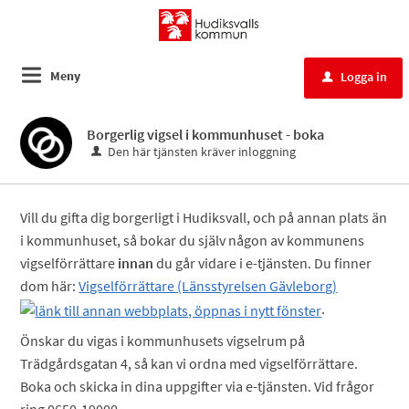
Meny
Logga in
u
Borgerlig vigsel i kommunhuset - boka
Den här tjänsten kräver inloggning
Vill du gifta dig borgerligt i Hudiksvall, och på annan plats än
i kommunhuset, så bokar du själv någon av kommunens
vigselförrättare
innan
du går vidare i e-tjänsten. Du finner
dom här:
Vigselförrättare (Länsstyrelsen Gävleborg)
.
Önskar du vigas i kommunhusets vigselrum på
Trädgårdsgatan 4, så kan vi ordna med vigselförrättare.
Boka och skicka in dina uppgifter via e-tjänsten. Vid frågor
ring 0650-19000.