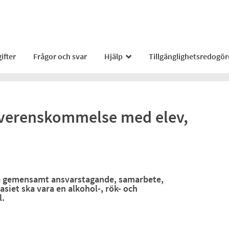
ifter
Frågor och svar
Hjälp
Tillgänglighetsredogör
_
Överenskommelse med elev,
 gemensamt ansvarstagande, samarbete,
iet ska vara en alkohol-, rök- och
l.