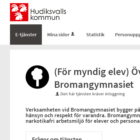
E-tjänster
Mina sidor
Statistik
Personuppg
(För myndig elev) 
Bromangymnasiet
Den här tjänsten kräver inloggning
Verksamheten vid Bromangymnasiet bygger på
hänsyn och respekt för varandra. Bromangymnas
narkotikafri arbetsmiljö för elever och persona
Frågor om tjänsten