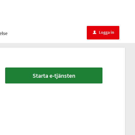
Logga in
else
u
Starta e-tjänsten