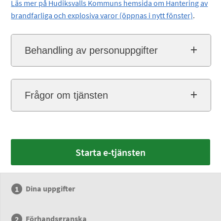
Läs mer på Hudiksvalls Kommuns hemsida om Hantering av
brandfarliga och explosiva varor (öppnas i nytt fönster)
.
Behandling av personuppgifter
Frågor om tjänsten
Starta e-tjänsten
Dina uppgifter
Förhandsgranska