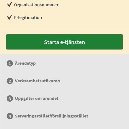
Organisationsnummer
E-legitimation
Starta e-tjänsten
Ärendetyp
Verksamhetsutövaren
Uppgifter om ärendet
Serveringsstället/försäljningsstället