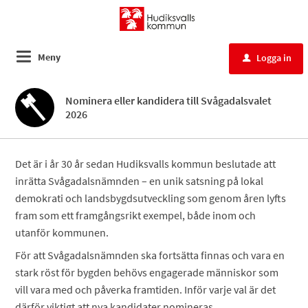
Meny
Logga in
u
Nominera eller kandidera till Svågadalsvalet
2026
Det är i år 30 år sedan Hudiksvalls kommun beslutade att
inrätta Svågadalsnämnden – en unik satsning på lokal
demokrati och landsbygdsutveckling som genom åren lyfts
fram som ett framgångsrikt exempel, både inom och
utanför kommunen.
För att Svågadalsnämnden ska fortsätta finnas och vara en
stark röst för bygden behövs engagerade människor som
vill vara med och påverka framtiden. Inför varje val är det
därför viktigt att nya kandidater nomineras.